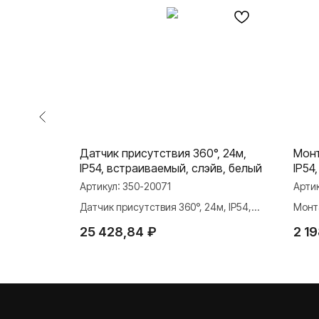
LI
Датчик присутствия 360°, 24м,
Монт
IP54, встраиваемый, слэйв, белый
IP54
Артикул:
350-20071
Арти
Датчик присутствия 360°, 24м, IP54,
Монт
встраиваемый, слэйв, белый
белы
25 428,84
₽
2 1
О ФАБРИКЕ
ПРОДУКЦИЯ
Розетки и выключате
История
Розетки и выключател
Наше время
Серия для улицы
Niko Home Control
Контакты