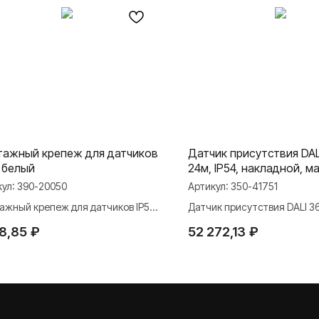
ажный крепеж для датчиков
Датчик присутствия DALI
, белый
24м, IP54, накладной, м
белый
кул:
390-20050
Артикул:
350-41751
ажный крепеж для датчиков IP54,
Датчик присутствия DALI 36
й
IP54, накладной, мастер, б
98,85
₽
52 272,13
₽
МАТЕРИАЛЫ
ли
Презентации
и Rocker Toggle
База знаний
Каталоги