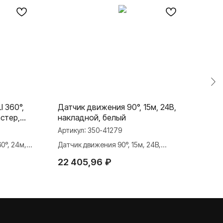
 360°,
Датчик движения 90°, 15м, 24В,
ИК 
астер,
накладной, белый
200
Артикул:
350-41279
Арти
0°, 24м,
Датчик движения 90°, 15м, 24В,
ИК п
елый
накладной, белый
22 405,96
₽
6 8
TELEGRAM
ДЗЕН
ВКОНТАКТЕ