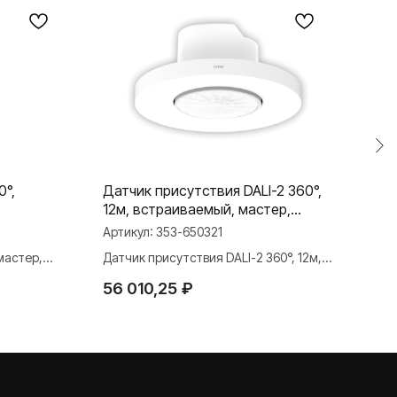
0°,
Датчик присутствия DALI-2 360°,
Датч
12м, встраиваемый, мастер,
нак
белый
Артикул:
353-650321
Арти
мастер,
Датчик присутствия DALI-2 360°, 12м,
Датч
встраиваемый, мастер, белый
накл
56 010,25
₽
21 
TELEGRAM
ДЗЕН
ВКОНТАКТЕ