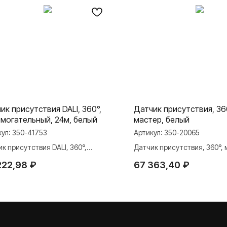
ик присутствия DALI, 360°,
Датчик присутствия, 36
могательный, 24м, белый
мастер, белый
кул:
350-41753
Артикул:
350-20065
к присутствия DALI, 360°,
Датчик присутствия, 360°, 
могательный, 24м, белый
белый
222,98
₽
67 363,40
₽
МАТЕРИАЛЫ
ли
Презентации
и Rocker Toggle
База знаний
Каталоги