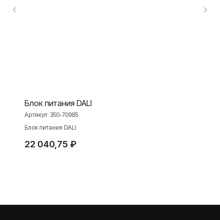
ПРОДУКЦИЯ
Розетки и выключатели
Розетки и выключатели Rocker
Toggle
Серия для улицы
Блок питания DALI
Niko Home Control
Артикул:
350-70985
Интернет-магазин
Блок питания DALI
22 040,75
₽
О ФАБРИКЕ
МАТЕРИАЛЫ
История
Презентации
Наше время
База знаний
Контакты
Каталоги