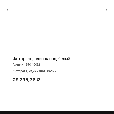
ПРОДУКЦИЯ
Розетки и выключатели
Розетки и выключатели Rocker
Toggle
Серия для улицы
Фотореле, один канал, белый
Niko Home Control
Артикул:
350-10032
Интернет-магазин
Фотореле, один канал, белый
29 295,36
₽
О ФАБРИКЕ
МАТЕРИАЛЫ
История
Презентации
Наше время
База знаний
Контакты
Каталоги