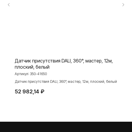
ПРОДУКЦИЯ
Розетки и выключатели
Розетки и выключатели Rocker
Toggle
Серия для улицы
Датчик присутствия DALI, 360°, мастер, 12м,
Niko Home Control
плоский, белый
Интернет-магазин
Артикул:
350-41650
Датчик присутствия DALI, 360°, мастер, 12м, плоский, белый
52 982,14
₽
О ФАБРИКЕ
МАТЕРИАЛЫ
История
Презентации
Наше время
База знаний
Контакты
Каталоги