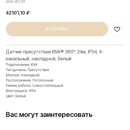
350-41731
42101,10
₽
В КОРЗИНУ
Датчик присутствия KNX® 360°, 24м, IP54, 4-
канальный, накладной, белый
Подключение: KNX
Тип датчика: Присутствия
Монтаж: Накладной
ПРОДУКЦИЯ
Расположение: Потолочный
Розетки и выключатели
Режим работы: Самостоятельный
Влагозащита: IP54
Розетки и выключатели Rocker
Цвет: Белый
Toggle
Серия для улицы
Вас могут заинтересовать
Niko Home Control
Интернет-магазин