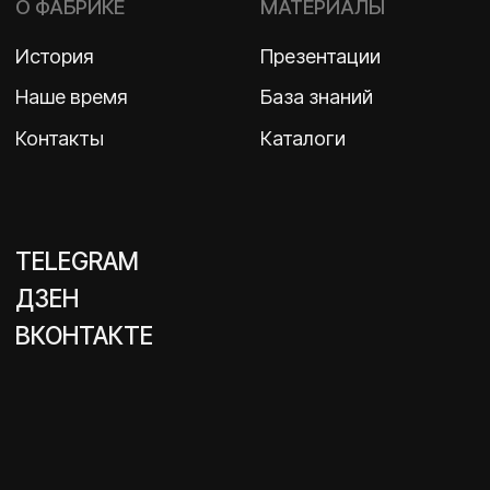
ИНН 7710498979 ОГРН 1157746609350