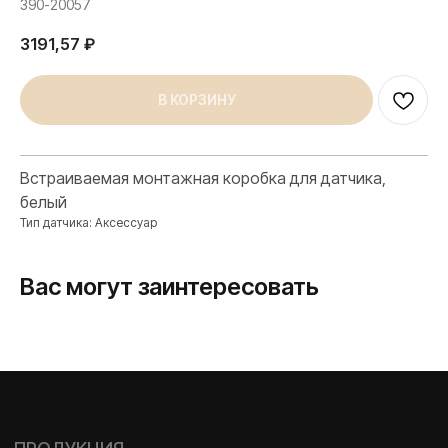
390-20057
3191,57
₽
В КОРЗИНУ
Встраиваемая монтажная коробка для датчика,
ПРОДУКЦИЯ
белый
Розетки и выключатели
Тип датчика: Аксессуар
Розетки и выключатели Rocker
Toggle
Вас могут заинтересовать
Серия для улицы
Niko Home Control
Интернет-магазин
О ФАБРИКЕ
МАТЕРИАЛЫ