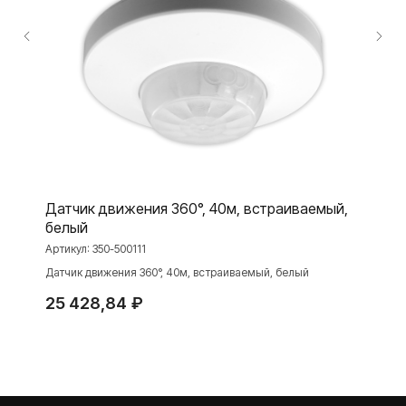
ПРОДУКЦИЯ
Розетки и выключатели
Розетки и выключатели Rocker
Toggle
Серия для улицы
Датчик движения 360°, 40м, встраиваемый,
Niko Home Control
белый
Интернет-магазин
Артикул:
350-500111
Датчик движения 360°, 40м, встраиваемый, белый
25 428,84
₽
О ФАБРИКЕ
МАТЕРИАЛЫ
История
Презентации
Наше время
База знаний
Контакты
Каталоги