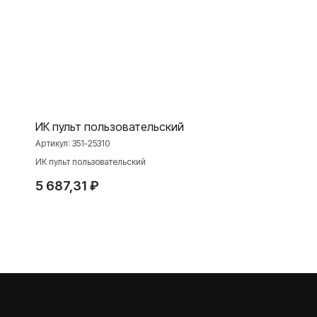
ПРОДУКЦИЯ
Розетки и выключатели
Розетки и выключатели Rocker
Toggle
Серия для улицы
ИК пульт пользовательский
Niko Home Control
Артикул:
351-25310
Интернет-магазин
ИК пульт пользовательский
5 687,31
₽
О ФАБРИКЕ
МАТЕРИАЛЫ
История
Презентации
Наше время
База знаний
Контакты
Каталоги