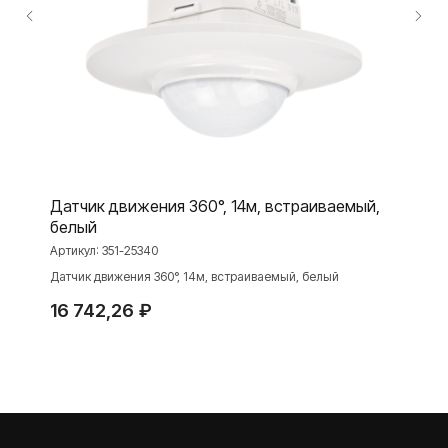
ПРОДУКЦИЯ
Розетки и выключатели
Розетки и выключатели Rocker
Toggle
Серия для улицы
Датчик движения 360°, 14м, встраиваемый,
Niko Home Control
белый
Интернет-магазин
Артикул:
351-25340
Датчик движения 360°, 14м, встраиваемый, белый
16 742,26
₽
О ФАБРИКЕ
МАТЕРИАЛЫ
История
Презентации
Наше время
База знаний
Контакты
Каталоги