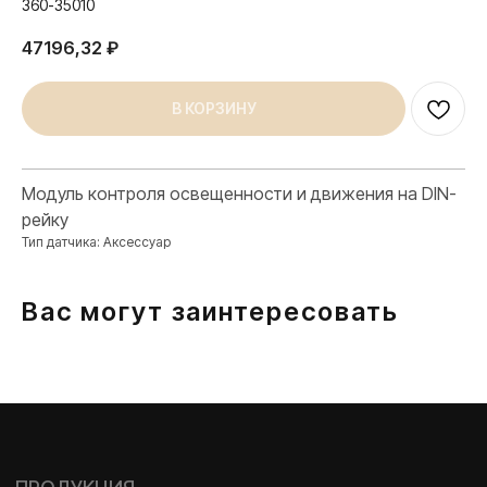
360-35010
47196,32
₽
В КОРЗИНУ
Модуль контроля освещенности и движения на DIN-
ПРОДУКЦИЯ
рейку
Розетки и выключатели
Тип датчика: Аксессуар
Розетки и выключатели Rocker
Toggle
Вас могут заинтересовать
Серия для улицы
Niko Home Control
Интернет-магазин
О ФАБРИКЕ
МАТЕРИАЛЫ