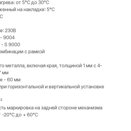
грева: от 5°C до 30°C
женный на накладке: 5°C
°C
е: 230В
- 9004
 - S 9000
комбинации с рамкой
о металла, включая края, толщиной 1 мм с 4-
7 мм
е - 60 мм
ри горизонтальной и вертикальной установке
м²
есть маркировка на задней стороне механизма
 -20°C до + 60°C