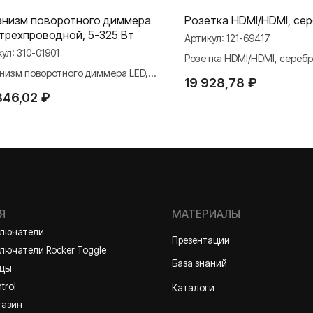
низм поворотного диммера
Розетка HDMI/HDMI, се
 трехпроводной, 5-325 Вт
Артикул:
121-69417
кул:
310-01901
Розетка HDMI/HDMI, сереб
низм поворотного диммера LED,
19 928,78
₽
проводной, 5-325 Вт
МАТЕРИАЛЫ
346,02
₽
ли
Презентации
и Rocker Toggle
База знаний
Каталоги