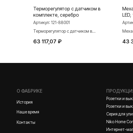
мпань
Терморегулятор с датчиком в
Меха
комплекте, серебро
LED,
Артикул:
121-88001
Арти
нь
Терморегулятор с датчиком в
Меха
комплекте, серебро
трех
О ФАБРИКЕ
ПРОДУКЦИЯ
63 117,07
₽
43 
Розетки и выключате
История
Розетки и выключател
Наше время
Серия для улицы
Niko Home Control
Контакты
Интернет-магазин
Политика конфиденциальности
2026 ©