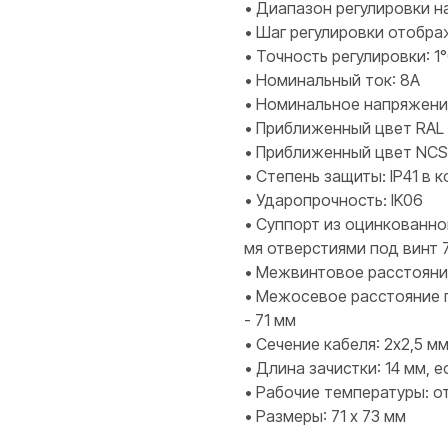
• Диапазон регулировки на
• Шаг регулировки отобра
• Точность регулировки: 1
• Номинальный ток: 8А
• Номинальное напряжени
• Приближенный цвет RAL 
• Приближенный цвет NCS
• Степень защиты: IP41 в 
• Ударопрочность: IK06
• Суппорт из оцинкованног
мя отверстиями под винт 
• Межвинтовое расстояни
• Межосевое расстояние п
- 71 мм
• Сечение кабеля: 2х2,5 м
• Длина зачистки: 14 мм, 
• Рабочие температуры: от
• Размеры: 71 х 73 мм