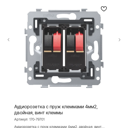
ПРОДУКЦИЯ
Розетки и выключатели
Розетки и выключатели Rocker
Toggle
Серия для улицы
Niko Home Control
Интернет-магазин
О ФАБРИКЕ
МАТЕРИАЛЫ
История
Презентации
Аудиорозетка с пруж клеммами 4мм2,
Наше время
База знаний
двойная, винт клеммы
Артикул:
170-79701
Контакты
Каталоги
Аудиорозетка с пруж клеммами 4мм2, двойная, винт