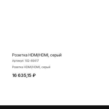
Розетки и выключатели
Розетки и выключатели Rocker
Toggle
Серия для улицы
Niko Home Control
Интернет-магазин
Розетка HDMI/HDMI, серый
О ФАБРИКЕ
МАТЕРИАЛЫ
Артикул:
102-69417
История
Презентации
Розетка HDMI/HDMI, серый
Наше время
База знаний
16 635,15
₽
Контакты
Каталоги
TELEGRAM
ДЗЕН
ВКОНТАКТЕ