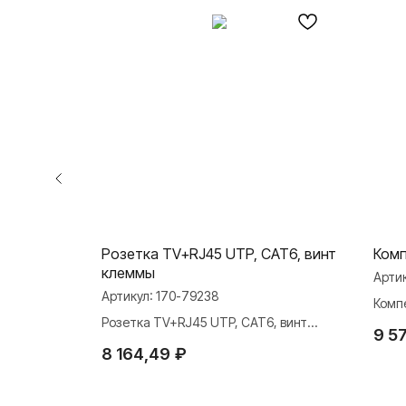
и,
Розетка TV+RJ45 UTP, CAT6, винт
Комп
леммы
клеммы
Арти
Артикул:
170-79238
Комп
Розетка TV+RJ45 UTP, CAT6, винт
9 5
ы
клеммы
8 164,49
₽
О ФАБРИКЕ
ПРОДУКЦИЯ
Розетки и выключате
История
Розетки и выключател