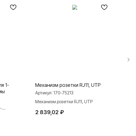
я 1-
Механизм розетки RJ11, UTP
Тер
мы
ком
Артикул:
170-75213
Арти
Механизм розетки RJ11, UTP
-
Терм
2 839,02
₽
комп
46 
TELEGRAM
ДЗЕН
ВКОНТАКТЕ