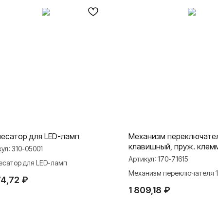
есатор для LED-ламп
Механизм переключател
клавишный, пруж. клем
кул:
310-05001
Артикул:
170-71615
есатор для LED-ламп
Механизм переключателя 1
74,72
₽
клавишный, пруж. клеммы
1 809,18
₽
МАТЕРИАЛЫ
ли
Презентации
и Rocker Toggle