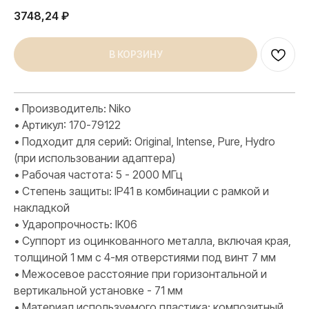
3748,24
₽
В КОРЗИНУ
• Производитель: Niko
• Артикул: 170-79122
• Подходит для серий: Original, Intense, Pure, Hydro
(при использовании адаптера)
• Рабочая частота: 5 - 2000 МГц
• Степень защиты: IP41 в комбинации с рамкой и
накладкой
• Ударопрочность: IK06
• Суппорт из оцинкованного металла, включая края,
толщиной 1 мм с 4-мя отверстиями под винт 7 мм
• Межосевое расстояние при горизонтальной и
вертикальной установке - 71 мм
• Материал используемого пластика: композитный
ПРОДУКЦИЯ