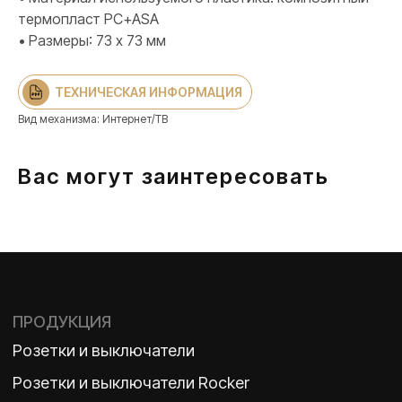
термопласт PC+ASA
Розетки и выключатели
• Размеры: 73 х 73 мм
Розетки и выключатели Rocker
Toggle
Серия для улицы
ТЕХНИЧЕСКАЯ ИНФОРМАЦИЯ
Niko Home Control
Вид механизма: Интернет/ТВ
Интернет-магазин
Вас могут заинтересовать
О ФАБРИКЕ
МАТЕРИАЛЫ
История
Презентации
Наше время
База знаний
Контакты
Каталоги
TELEGRAM
ДЗЕН