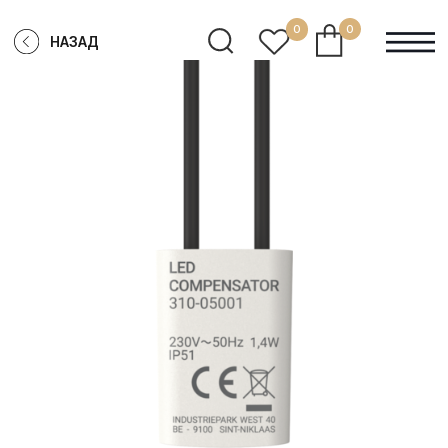
0
0
НАЗАД