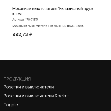
Механизм выключателя 1-клавишный пруж.
клем.
Артикул:
170-71115
О ФАБРИКЕ
МАТЕРИАЛЫ
Механизм выключателя 1-клавишный пруж. клем.
История
Презентации
992,73
₽
Наше время
База знаний
Контакты
Каталоги
TELEGRAM
ДЗЕН
ВКОНТАКТЕ
Политика конфиденциальности
2026 ©