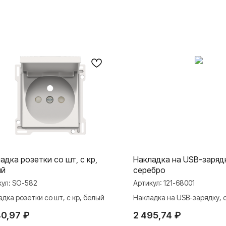
адка розетки со шт, с кр,
Накладка на USB-заряд
ый
серебро
кул:
SO-582
Артикул:
121-68001
дка розетки со шт, с кр, белый
Накладка на USB-зарядку, 
40,97
₽
2 495,74
₽
МАТЕРИАЛЫ