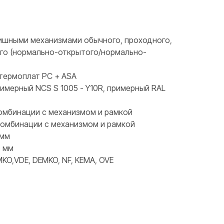
ишными механизмами обычного, проходного,
ого (нормально-открытого/нормально-
термоплат PC + ASA
римерный NCS S 1005 - Y10R, примерный RAL
 комбинации с механизмом и рамкой
 комбинации с механизмом и рамкой
 мм
6 мм
KO,VDE, DEMKO, NF, KEMA, OVE