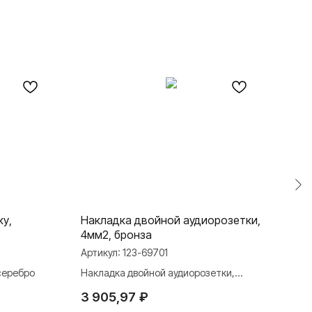
ку,
Накладка двойной аудиорозетки,
Накл
4мм2, бронза
бел
Артикул:
123-69701
Арти
серебро
Накладка двойной аудиорозетки,
Накл
4мм2, бронза
3 905,97
₽
4 4
TELEGRAM