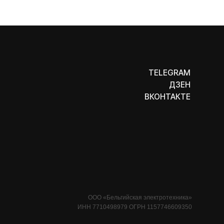
ДЗЕН
ВКОНТАКТЕ
ООО «Бельгийская электротехника»
ИНН 7710498979 ОГРН 1157746609350