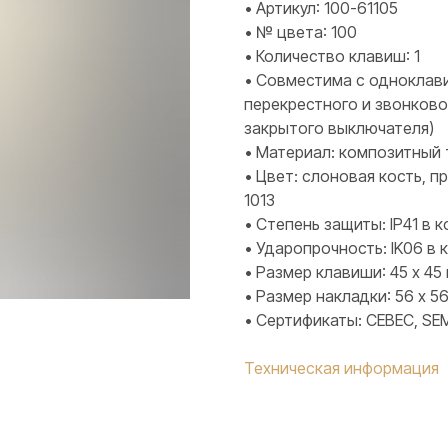
• Артикул: 100-61105
• № цвета: 100
• Количество клавиш: 1
• Совместима с одноклав
перекрестного и звонков
закрытого выключателя)
• Материал: композитный 
• Цвет: слоновая кость, п
1013
• Степень защиты: IP41 в
• Ударопрочность: IK06 в
• Размер клавиши: 45 х 45
• Размер накладки: 56 х 5
• Сертификаты: CEBEC, SEM
Техническая информация