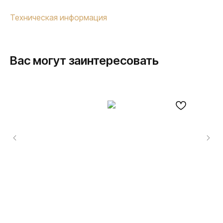
Техническая информация
Вас могут заинтересовать
ПРОДУКЦИЯ
Розетки и выключатели
Розетки и выключатели Rocker
Toggle
Серия для улицы
Niko Home Control
Интернет-магазин