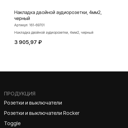
Интернет-магазин
Накладка двойной аудиорозетки, 4мм2,
черный
Артикул:
161-69701
О ФАБРИКЕ
МАТЕРИАЛЫ
Накладка двойной аудиорозетки, 4мм2, черный
История
Презентации
3 905,97
₽
Наше время
База знаний
Контакты
Каталоги
TELEGRAM
ДЗЕН
ВКОНТАКТЕ
Политика конфиденциальности
2026 ©