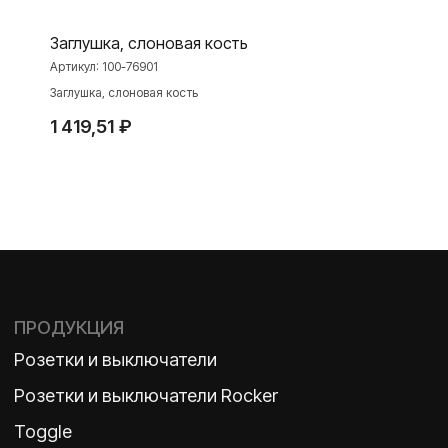
Интернет-магазин
Заглушка, слоновая кость
Артикул:
100-76901
Заглушка, слоновая кость
О ФАБРИКЕ
МАТЕРИАЛЫ
1 419,51
₽
История
Презентации
Наше время
База знаний
Контакты
Каталоги
TELEGRAM
ДЗЕН
ВКОНТАКТЕ
Политика конфиденциальности
2026 ©