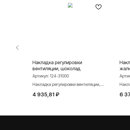
, клеммы
Накладка регулировки
Накл
вентиляции, шоколад
жалю
Артикул:
124-31000
Арти
еммы до
Накладка регулировки вентиляции,
Накл
шоколад
жалю
4 935,81
₽
6 3
О ФАБРИКЕ
ПРОДУКЦИЯ
Розетки и выключате
История
Розетки и выключател
Наше время
Серия для улицы
Niko Home Control
Контакты