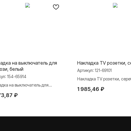
адка на выключатель для
Накладка TV розетки, 
зи, белый
Артикул:
121-69101
кул:
154-65914
Накладка TV розетки, сере
адка на выключатель для
1 985,46
₽
зи, белый
73,87
₽
МАТЕРИАЛЫ
ли
Презентации
и Rocker Toggle
База знаний
Каталоги