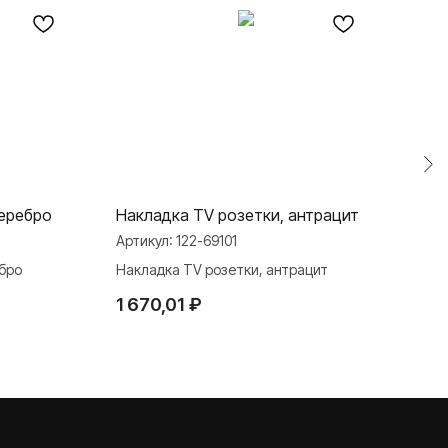
серебро
Накладка TV розетки, антрацит
Нак
Артикул:
122-69101
Арти
бро
Накладка TV розетки, антрацит
Накл
1 670,01
₽
2 2
TELEGRAM
ДЗЕН
ВКОНТАКТЕ