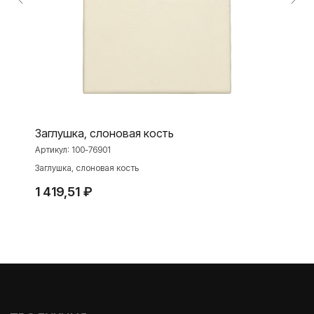
Toggle
Серия для улицы
Niko Home Control
Интернет-магазин
О ФАБРИКЕ
МАТЕРИАЛЫ
Заглушка, слоновая кость
Артикул:
100-76901
История
Презентации
Заглушка, слоновая кость
Наше время
База знаний
1 419,51
₽
Контакты
Каталоги
TELEGRAM
ДЗЕН
ВКОНТАКТЕ