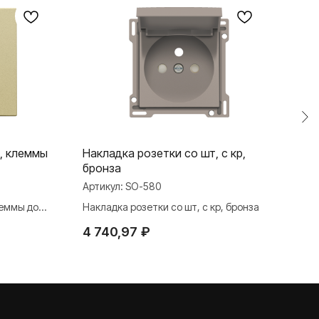
, клеммы
Накладка розетки со шт, с кр,
Нак
бронза
сер
Артикул:
SO-580
Арти
леммы до
Накладка розетки со шт, с кр, бронза
Накл
4 740,97
₽
5 5
TELEGRAM
ДЗЕН
ВКОНТАКТЕ