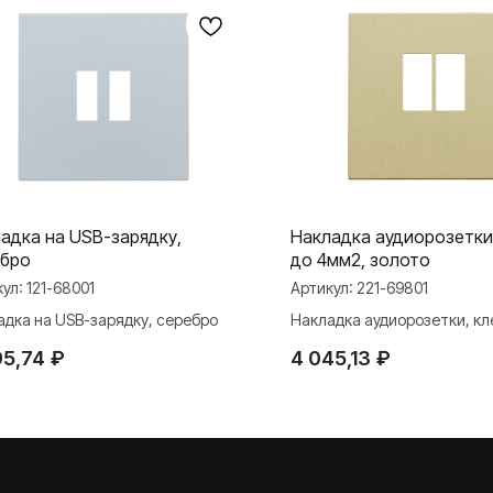
адка на USB-зарядку,
Накладка аудиорозетки
ебро
до 4мм2, золото
кул:
121-68001
Артикул:
221-69801
адка на USB-зарядку, серебро
Накладка аудиорозетки, к
4мм2, золото
95,74
₽
4 045,13
₽
МАТЕРИАЛЫ
ли
Презентации
и Rocker Toggle
База знаний
Каталоги