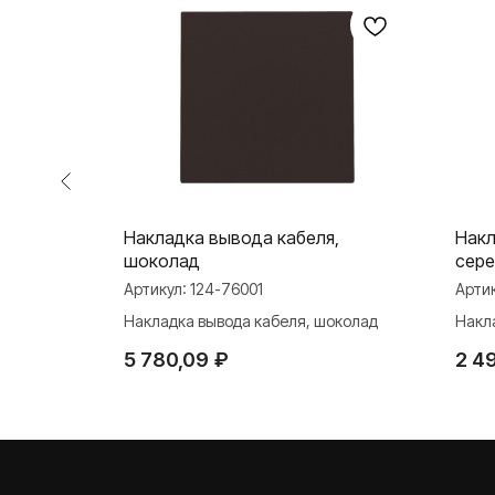
ацит
Накладка вывода кабеля,
Накл
шоколад
сер
Артикул:
124-76001
Арти
Накладка вывода кабеля, шоколад
Накл
5 780,09
₽
2 4
О ФАБРИКЕ
ПРОДУКЦИЯ
Розетки и выключате
История
Розетки и выключател
Наше время
Серия для улицы
Niko Home Control
Контакты