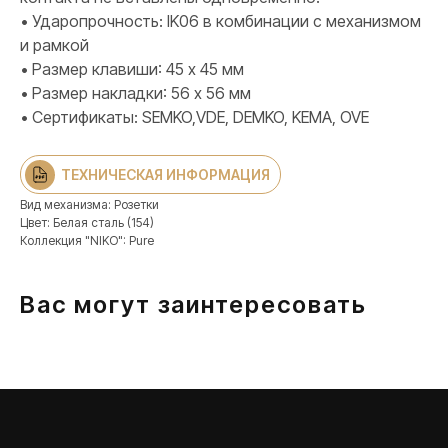
• Ударопрочность: IK06 в комбинации с механизмом
и рамкой
• Размер клавиши: 45 х 45 мм
ПРОДУКЦИЯ
• Размер накладки: 56 х 56 мм
Розетки и выключатели
• Сертификаты: SEMKO,VDE, DEMKO, KEMA, OVE
Розетки и выключатели Rocker
Toggle
ТЕХНИЧЕСКАЯ ИНФОРМАЦИЯ
Серия для улицы
Niko Home Control
Вид механизма: Розетки
Цвет: Белая сталь (154)
Интернет-магазин
Коллекция "NIKO": Pure
Вас могут заинтересовать
О ФАБРИКЕ
МАТЕРИАЛЫ
История
Презентации
Наше время
База знаний
Контакты
Каталоги