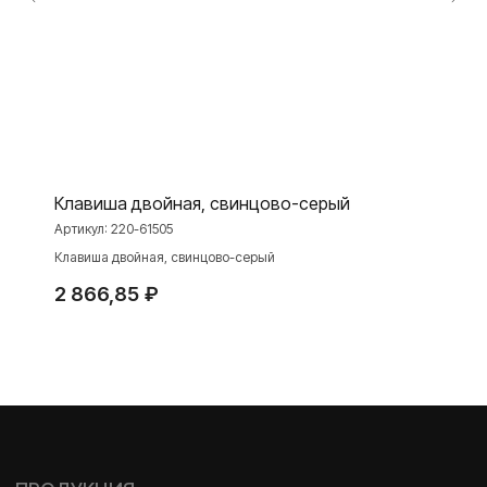
Toggle
Серия для улицы
Niko Home Control
Интернет-магазин
О ФАБРИКЕ
МАТЕРИАЛЫ
Клавиша двойная, свинцово-серый
Артикул:
220-61505
История
Презентации
Клавиша двойная, свинцово-серый
Наше время
База знаний
2 866,85
₽
Контакты
Каталоги
TELEGRAM
ДЗЕН
ВКОНТАКТЕ