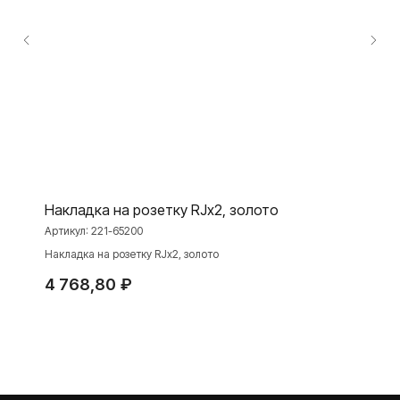
Розетки и выключатели
Розетки и выключатели Rocker
Toggle
Серия для улицы
Niko Home Control
Интернет-магазин
Накладка на розетку RJx2, золото
О ФАБРИКЕ
МАТЕРИАЛЫ
Артикул:
221-65200
История
Презентации
Накладка на розетку RJx2, золото
Наше время
База знаний
4 768,80
₽
Контакты
Каталоги
TELEGRAM
ДЗЕН