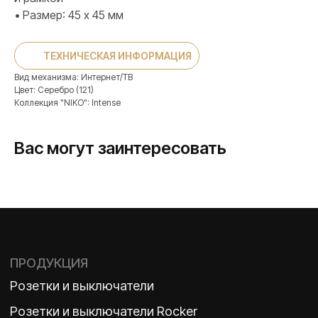
ПРОДУКЦИЯ
• Размер: 45 х 45 мм
Розетки и выключатели
Розетки и выключатели Rocker
ТЕХНИЧЕСКАЯ ИНФОРМАЦИЯ
Toggle
Серия для улицы
Вид механизма: Интернет/ТВ
Цвет: Серебро (121)
Niko Home Control
Коллекция "NIKO": Intense
Интернет-магазин
Вас могут заинтересовать
О ФАБРИКЕ
МАТЕРИАЛЫ
История
Презентации
Наше время
База знаний
Контакты
Каталоги
TELEGRAM
ДЗЕН