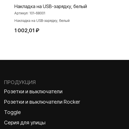
Накладка на USB-зарядку, белый
Артикул:
101-68001
О ФАБРИКЕ
МАТЕРИАЛЫ
Накладка на USB-зарядку, белый
История
Презентации
1 002,01
₽
Наше время
База знаний
Контакты
Каталоги
TELEGRAM
ДЗЕН
ВКОНТАКТЕ
Политика конфиденциальности
2026 ©
ООО «Бельгийская электротехника»