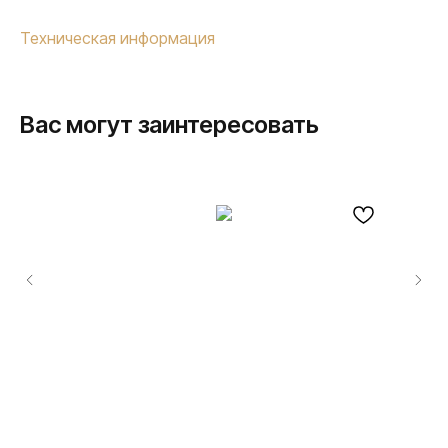
Техническая информация
Вас могут заинтересовать
ПРОДУКЦИЯ
Розетки и выключатели
Розетки и выключатели Rocker
Toggle
Серия для улицы
Niko Home Control
Интернет-магазин