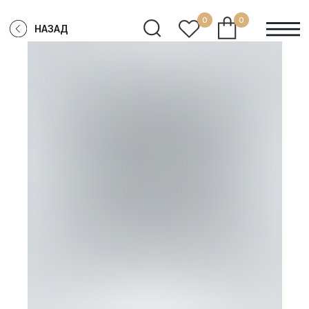
0
0
НАЗАД