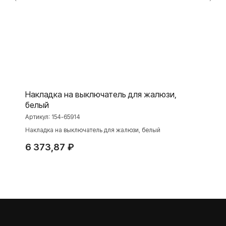
Розетки и выключатели Rocker
Toggle
Серия для улицы
Niko Home Control
Интернет-магазин
Накладка на выключатель для жалюзи,
О ФАБРИКЕ
МАТЕРИАЛЫ
белый
История
Презентации
Артикул:
154-65914
Накладка на выключатель для жалюзи, белый
Наше время
База знаний
Контакты
Каталоги
6 373,87
₽
TELEGRAM
ДЗЕН
ВКОНТАКТЕ