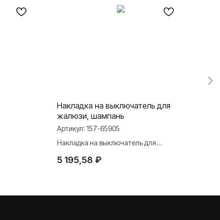
Накладка на выключатель для
Кла
жалюзи, шампань
Арти
Артикул:
157-65905
Клав
Накладка на выключатель для
1 4
жалюзи, шампань
5 195,58
₽
TELEGRAM
ДЗЕН
ВКОНТАКТЕ