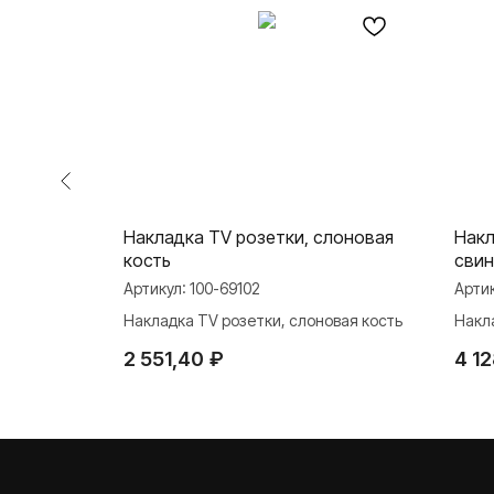
ль для
Накладка TV розетки, слоновая
Накл
ь
кость
сви
Артикул:
100-69102
Арти
ля
Накладка TV розетки, слоновая кость
Накл
серы
2 551,40
₽
4 1
О ФАБРИКЕ
ПРОДУКЦИЯ
Розетки и выключате
История
Розетки и выключател
Наше время
Серия для улицы
Niko Home Control
Контакты