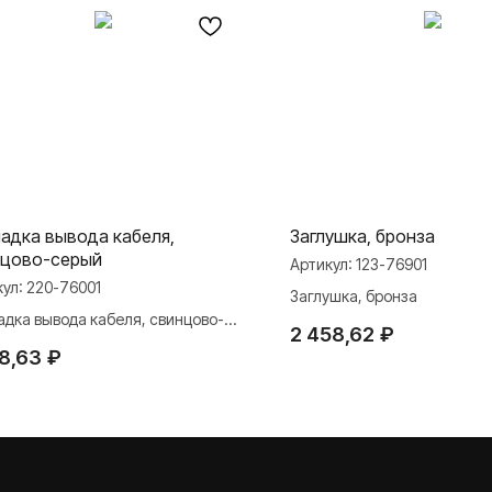
адка вывода кабеля,
Заглушка, бронза
нцово-серый
Артикул:
123-76901
кул:
220-76001
Заглушка, бронза
адка вывода кабеля, свинцово-
2 458,62
₽
й
28,63
₽
МАТЕРИАЛЫ
ли
Презентации
и Rocker Toggle
База знаний
Каталоги