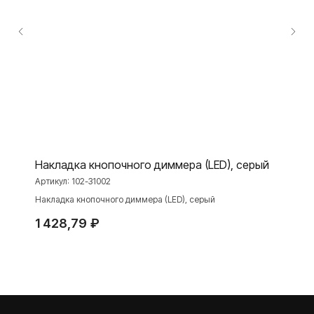
Розетки и выключатели Rocker
Toggle
Серия для улицы
Niko Home Control
Интернет-магазин
О ФАБРИКЕ
МАТЕРИАЛЫ
Накладка кнопочного диммера (LED), серый
История
Презентации
Артикул:
102-31002
Наше время
База знаний
Накладка кнопочного диммера (LED), серый
Контакты
Каталоги
1 428,79
₽
TELEGRAM
ДЗЕН
ВКОНТАКТЕ