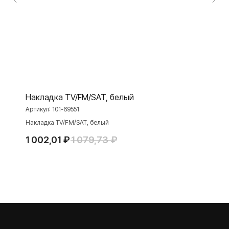
Розетки и выключатели Rocker
Toggle
Серия для улицы
Niko Home Control
Интернет-магазин
Накладка TV/FM/SAT, белый
О ФАБРИКЕ
МАТЕРИАЛЫ
Артикул:
101-69551
История
Презентации
Накладка TV/FM/SAT, белый
Наше время
База знаний
1 002,01
₽
1 079,73
₽
Контакты
Каталоги
TELEGRAM
ДЗЕН
ВКОНТАКТЕ