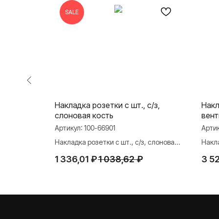
SALE
еребро
Накладка розетки с шт., с/з,
Накл
слоновая кость
вент
Артикул:
100-66901
Арти
бро
Накладка розетки с шт., с/з, слоновая
Накл
кость
шамп
1 336,01
₽
1 038,62
₽
3 5
О ФАБРИКЕ
ПРОДУКЦИЯ
Розетки и выключате
История
Розетки и выключател
Наше время
Серия для улицы
Niko Home Control
Контакты