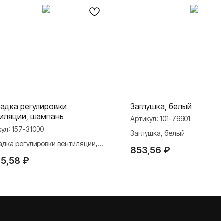
адка регулировки
Заглушка, белый
иляции, шампань
Артикул:
101-76901
кул:
157-31000
Заглушка, белый
адка регулировки вентиляции,
853,56
₽
ань
25,58
₽
МАТЕРИАЛЫ
ли
Презентации
и Rocker Toggle
База знаний
Каталоги