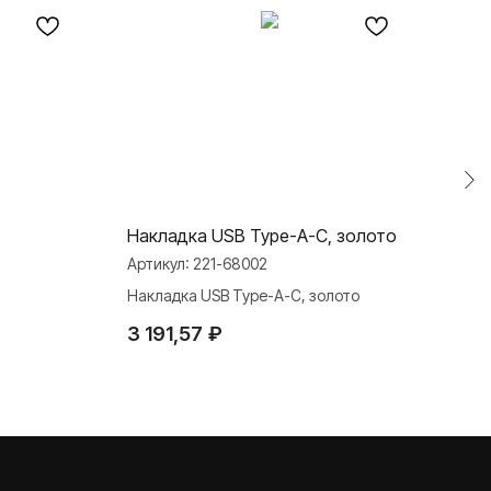
Накладка USB Type-A-C, золото
Кла
Артикул:
221-68002
Арти
Накладка USB Type-A-C, золото
Клав
3 191,57
₽
1 2
TELEGRAM
ДЗЕН
ВКОНТАКТЕ