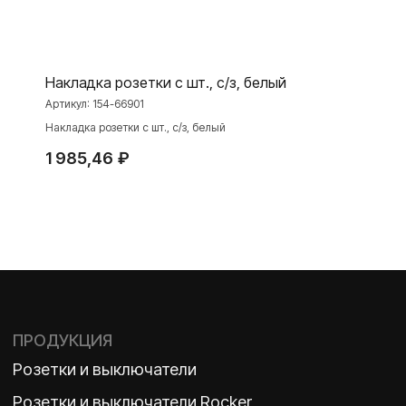
Niko Home Control
Интернет-магазин
Накладка розетки с шт., с/з, белый
Артикул:
154-66901
О ФАБРИКЕ
МАТЕРИАЛЫ
Накладка розетки с шт., с/з, белый
История
Презентации
1 985,46
₽
Наше время
База знаний
Контакты
Каталоги
TELEGRAM
ДЗЕН
ВКОНТАКТЕ