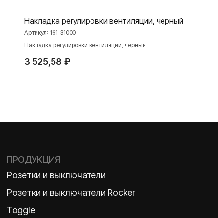
Интернет-магазин
Накладка регулировки вентиляции, черный
Артикул:
161-31000
Накладка регулировки вентиляции, черный
О ФАБРИКЕ
МАТЕРИАЛЫ
3 525,58
₽
История
Презентации
Наше время
База знаний
Контакты
Каталоги
TELEGRAM
ДЗЕН
ВКОНТАКТЕ
Политика конфиденциальности
2026 ©