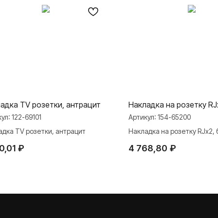
адка TV розетки, антрацит
Накладка на розетку RJ
кул:
122-69101
Артикул:
154-65200
адка TV розетки, антрацит
Накладка на розетку RJx2,
0,01
₽
4 768,80
₽
МАТЕРИАЛЫ
ли
Презентации
и Rocker Toggle
База знаний
Каталоги