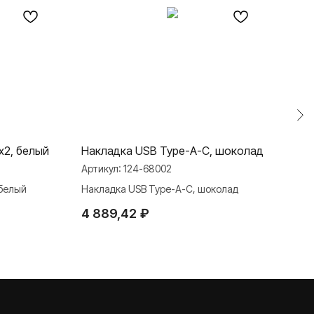
x2, белый
Накладка USB Type-A-C, шоколад
Нак
(LED
Артикул:
124-68002
Арти
 белый
Накладка USB Type-A-C, шоколад
Накл
4 889,42
₽
брон
1 4
TELEGRAM
ДЗЕН
ВКОНТАКТЕ