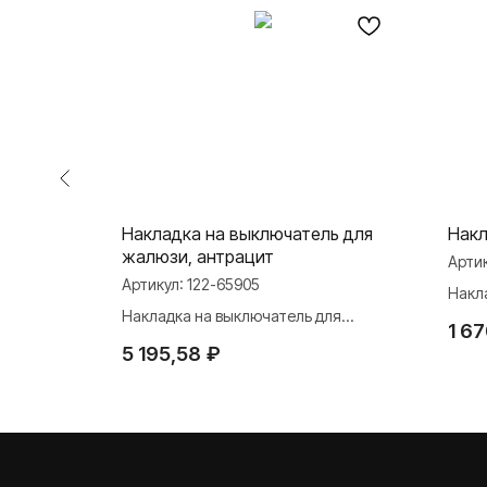
диммера,
Накладка на выключатель для
Накл
жалюзи, антрацит
Арти
Артикул:
122-65905
Накл
ера,
Накладка на выключатель для
1 67
жалюзи, антрацит
5 195,58
₽
О ФАБРИКЕ
ПРОДУКЦИЯ
Розетки и выключате
История
Розетки и выключател
Наше время
Серия для улицы
Niko Home Control
Контакты