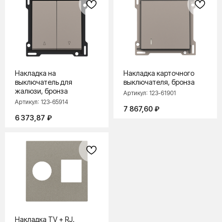
TELEGRAM
WHATSAPP
ВКОНТАКТЕ
ДЗЕН
Накладка на
Накладка карточного
выключатель для
выключателя, бронза
Политика конфиденциальности
жалюзи, бронза
Артикул:
123-61901
2026 ©
Артикул:
123-65914
7 867,60
₽
ООО «Бельгийская электротехника»
ИНН 7710498979 ОГРН 1157746609350
6 373,87
₽
Накладка TV + RJ,