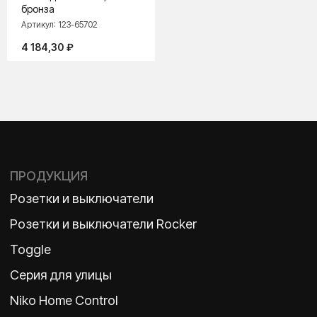
бронза
Артикул:
123-65702
4 184,30
₽