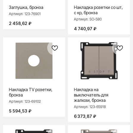
Заглушка, бронза
Накладка розетки со шт,
с кр, бронза
Артикул:
123-76901
ПРОДУКЦИЯ
Артикул:
SO-580
Розетки и выключатели
2 458,62
₽
4 740,97
₽
Розетки и выключатели Rocker
Toggle
Серия для улицы
Niko Home Control
Интернет-магазин
О ФАБРИКЕ
МАТЕРИАЛЫ
Накладка TV розетки,
Накладка на
бронза
выключатель для
История
Презентации
жалюзи, бронза
Артикул:
123-69102
Наше время
База знаний
Артикул:
123-65918
5 594,53
₽
Контакты
Каталоги
6 373,87
₽