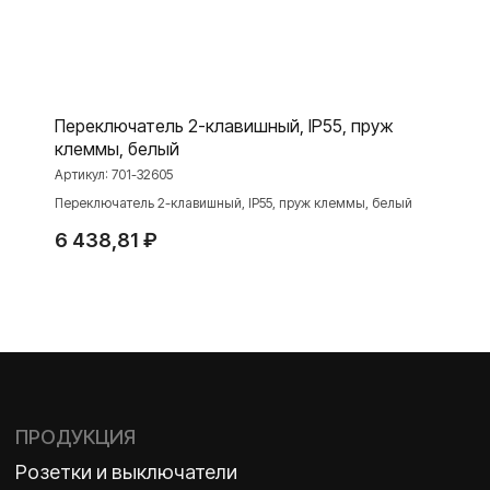
Серия для улицы
Niko Home Control
Интернет-магазин
Переключатель 2-клавишный, IP55, пруж
клеммы, белый
О ФАБРИКЕ
МАТЕРИАЛЫ
Артикул:
701-32605
История
Презентации
Переключатель 2-клавишный, IP55, пруж клеммы, белый
Наше время
База знаний
6 438,81
₽
Контакты
Каталоги
TELEGRAM
ДЗЕН
ВКОНТАКТЕ