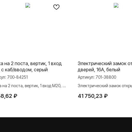
а на 2 поста, вертик, 1 вход
Электрический замок о
 с каб/вводом, серый
дверей, 16А, белый
кул:
700-84251
Артикул:
701-38800
 на 2 поста, вертик, 1 вход M20, с
Электрический замок откр
вводом, серый
дверей, 16А, белый
58,62
₽
41 750,23
₽
МАТЕРИАЛЫ
ли
Презентации
и Rocker Toggle
База знаний
Каталоги