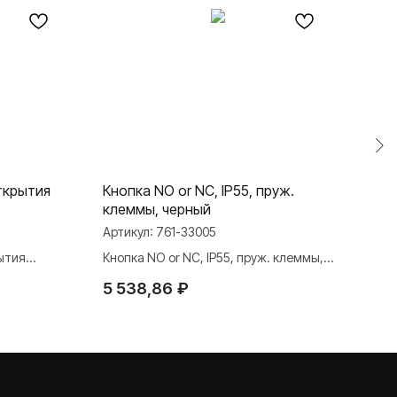
ткрытия
Кнопка NO or NC, IP55, пруж.
Заг
клеммы, черный
Арти
Артикул:
761-33005
Загл
ытия
Кнопка NO or NC, IP55, пруж. клеммы,
2 7
черный
5 538,86
₽
TELEGRAM
ДЗЕН
ВКОНТАКТЕ