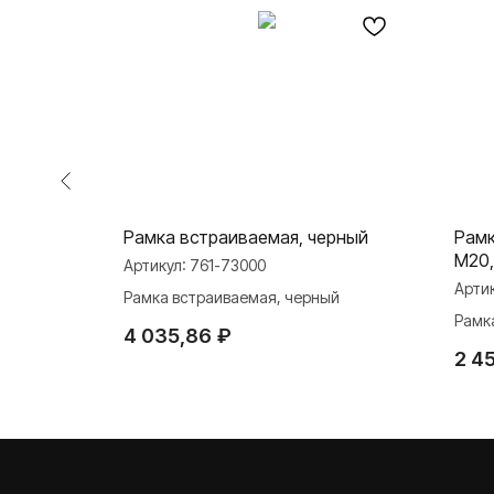
 2 входа
Рамка встраиваемая, черный
Рамк
ый
M20,
Артикул:
761-73000
Арти
Рамка встраиваемая, черный
хода М20 с
Рамка
4 035,86
₽
каб/
2 4
О ФАБРИКЕ
ПРОДУКЦИЯ
Розетки и выключате
История
Розетки и выключател
Наше время
Серия для улицы
Niko Home Control
Контакты