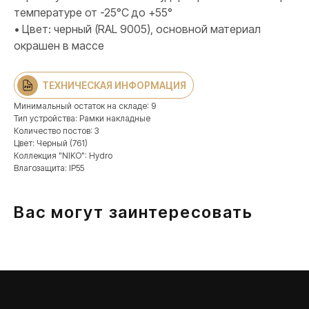
температуре от -25°C до +55°
• Цвет: черный (RAL 9005), основной материал
окрашен в массе
ПРОДУКЦИЯ
Розетки и выключатели
ТЕХНИЧЕСКАЯ ИНФОРМАЦИЯ
Розетки и выключатели Rocker
Toggle
Минимальный остаток на складе: 9
Тип устройства: Рамки накладные
Серия для улицы
Количество постов: 3
Niko Home Control
Цвет: Черный (761)
Коллекция "NIKO": Hydro
Интернет-магазин
Влагозащита: IP55
Вас могут заинтересовать
О ФАБРИКЕ
МАТЕРИАЛЫ
История
Презентации
Наше время
База знаний
Контакты
Каталоги