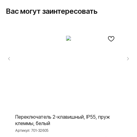
Вас могут заинтересовать
ПРОДУКЦИЯ
Розетки и выключатели
Розетки и выключатели Rocker
Toggle
Серия для улицы
Niko Home Control
Интернет-магазин
О ФАБРИКЕ
МАТЕРИАЛЫ
История
Презентации
Переключатель 2-клавишный, IP55, пруж
Наше время
База знаний
клеммы, белый
Контакты
Каталоги
Артикул:
701-32605