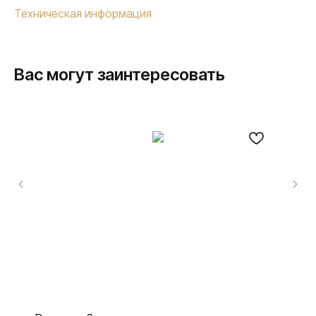
Техническая информация
Вас могут заинтересовать
ПРОДУКЦИЯ
Розетки и выключатели
Розетки и выключатели Rocker
Toggle
Серия для улицы
Niko Home Control
Интернет-магазин
О ФАБРИКЕ
МАТЕРИАЛЫ
История
Презентации
Наше время
База знаний