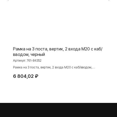
Розетки и выключатели Rocker
Toggle
Серия для улицы
Niko Home Control
Интернет-магазин
Рамка на 3 поста, вертик, 2 входа М20 с каб/
О ФАБРИКЕ
МАТЕРИАЛЫ
вводом, черный
История
Презентации
Артикул:
761-84352
Рамка на 3 поста, вертик, 2 входа М20 с каб/вводом,
Наше время
База знаний
черный
Контакты
Каталоги
6 804,02
₽
TELEGRAM
ДЗЕН
ВКОНТАКТЕ