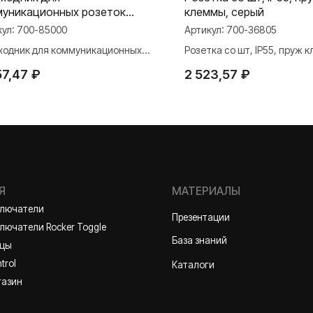
уникационных розеток
клеммы, серый
5, серый
кул:
700-85000
Артикул:
700-36805
ходник для коммуникационных
Розетка со шт, IP55, пруж 
ток 45х45, серый
серый
МАТЕРИАЛЫ
57,47
₽
2 523,57
₽
ли
Презентации
и Rocker Toggle
База знаний
Каталоги