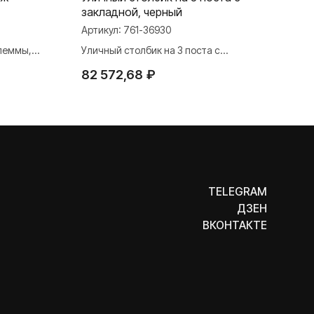
закладной, черный
М20
Артикул:
761-36930
Арти
клеммы,
Уличный столбик на 3 поста с
Рамк
закладной, черный
каб/
TELEGRAM
82 572,68
₽
10 
ДЗЕН
ВКОНТАКТЕ
ООО «Бельгийская электротехника»
ИНН 7710498979 ОГРН 1157746609350