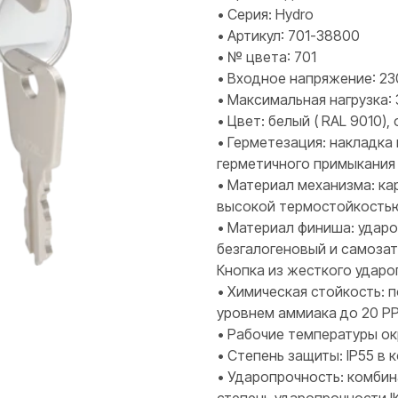
• Серия: Hydro
• Артикул: 701-38800
• № цвета: 701
• Входное напряжение: 230
• Максимальная нагрузка:
• Цвет: белый ( RAL 9010)
• Герметезация: накладка
герметичного примыкания
• Материал механизма: к
высокой термостойкость
• Материал финиша: удар
безгалогеновый и самозат
Кнопка из жесткого удар
• Химическая стойкость: 
уровнем аммиака до 20 P
• Рабочие температуры ок
• Степень защиты: IP55 в
• Ударопрочность: комбин