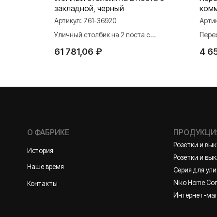
закладной, черный
комм
45х4
Артикул:
761-36920
Арти
IP55, пруж
Уличный столбик на 2 поста с
Пере
закладной, черный
розе
О ФАБРИКЕ
ПРОДУКЦИЯ
61 781,06
₽
4 6
Розетки и выключате
История
Розетки и выключател
Наше время
Серия для улицы
Niko Home Control
Контакты
Интернет-магазин
Политика конфиденциальности
2026 ©