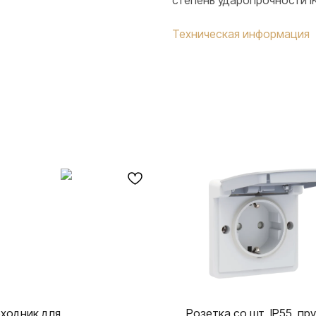
степень ударопрочности IK
Техническая информация
ходник для
Розетка со шт, IP55, пр