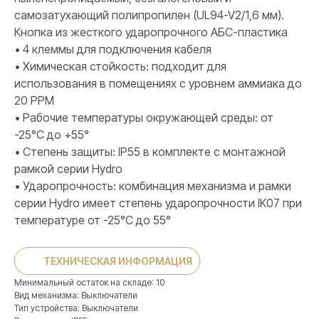
самозатухающий полипропилен (UL94-V2/1,6 мм).
Кнопка из жесткого ударопрочного АБС-пластика
• 4 клеммы для подключения кабеля
• Химическая стойкость: подходит для
использования в помещениях с уровнем аммиака до
20 PPM
• Рабочие температуры окружающей среды: от
-25°C до +55°
• Степень защиты: IP55 в комплекте с монтажной
рамкой серии Hydro
ПРОДУКЦИЯ
• Ударопрочность: комбинация механизма и рамки
Розетки и выключатели
серии Hydro имеет степень ударопрочности IK07 при
Розетки и выключатели Rocker
температуре от -25°C до 55°
Toggle
Серия для улицы
ТЕХНИЧЕСКАЯ ИНФОРМАЦИЯ
Niko Home Control
Минимальный остаток на складе: 10
Интернет-магазин
Вид механизма: Выключатели
Тип устройства: Выключатели