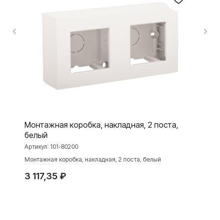
ПРОДУКЦИЯ
Розетки и выключатели
Розетки и выключатели Rocker
Toggle
Серия для улицы
Niko Home Control
Интернет-магазин
О ФАБРИКЕ
МАТЕРИАЛЫ
Монтажная коробка, накладная, 2 поста,
белый
История
Презентации
Артикул:
101-80200
Наше время
База знаний
Монтажная коробка, накладная, 2 поста, белый
Контакты
Каталоги
3 117,35
₽
TELEGRAM
ДЗЕН