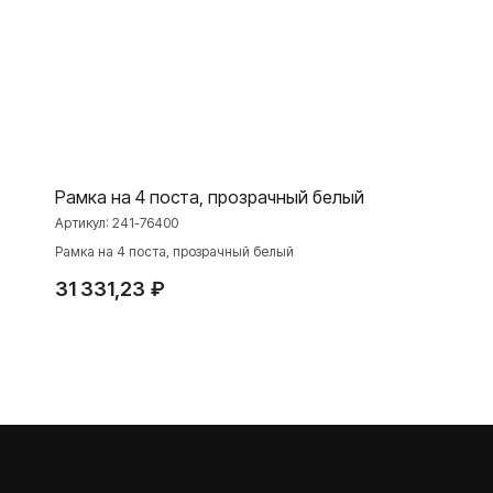
ПРОДУКЦИЯ
Розетки и выключатели
Розетки и выключатели Rocker
Toggle
Серия для улицы
Рамка на 4 поста, прозрачный белый
Niko Home Control
Артикул:
241-76400
Интернет-магазин
Рамка на 4 поста, прозрачный белый
31 331,23
₽
О ФАБРИКЕ
МАТЕРИАЛЫ
История
Презентации
Наше время
База знаний
Контакты
Каталоги