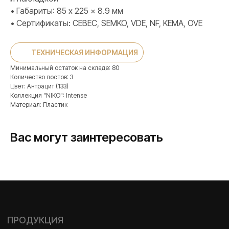
• Габариты: 85 x 225 x 8.9 мм
• Сертификаты: CEBEC, SEMKO, VDE, NF, KEMA, OVE
ПРОДУКЦИЯ
Розетки и выключатели
Розетки и выключатели Rocker
ТЕХНИЧЕСКАЯ ИНФОРМАЦИЯ
Toggle
Минимальный остаток на складе: 80
Количество постов: 3
Серия для улицы
Цвет: Антрацит (133)
Niko Home Control
Коллекция "NIKO": Intense
Интернет-магазин
Материал: Пластик
Вас могут заинтересовать
О ФАБРИКЕ
МАТЕРИАЛЫ
История
Презентации
Наше время
База знаний
Контакты
Каталоги