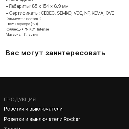
Розетки и выключатели
• Габариты: 85 x 154 x 8.9 мм
Розетки и выключатели Rocker
• Сертификаты: CEBEC, SEMKO, VDE, NF, KEMA, OVE
Toggle
Количество постов: 2
Цвет: Серебро (121)
Серия для улицы
Коллекция "NIKO": Intense
Niko Home Control
Материал: Пластик
Интернет-магазин
Вас могут заинтересовать
О ФАБРИКЕ
МАТЕРИАЛЫ
История
Презентации
Наше время
База знаний
Контакты
Каталоги
TELEGRAM
ДЗЕН