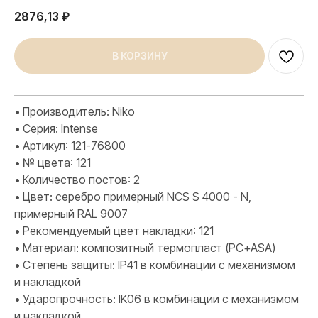
2876,13
₽
В КОРЗИНУ
• Производитель: Niko
• Серия: Intense
• Артикул: 121-76800
• № цвета: 121
• Количество постов: 2
• Цвет: серебро примерный NCS S 4000 - N,
примерный RAL 9007
• Рекомендуемый цвет накладки: 121
• Материал: композитный термопласт (PC+ASA)
• Степень защиты: IP41 в комбинации с механизмом
и накладкой
• Ударопрочность: IK06 в комбинации с механизмом
ПРОДУКЦИЯ
и накладкой